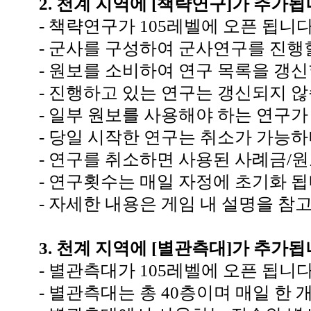
2.
천계 지역에
[
책략연구
]
가 추가됩
-
책략연구가
105
레벨에 오픈 됩니
-
군사를 구성하여 군사연구를 진행
-
원보를 소비하여 연구 목록을 갱신
-
진행하고 있는 연구는 갱신되지 
-
일부 원보를 사용해야 하는 연구가
-
당일 시작한 연구는 취소가 가능
-
연구를 취소하면 사용된 사례금
/
원
-
연구횟수는 매일 자정에 초기화 
-
자세한 내용은 게임 내 설명을 참
3.
천계 지역에
[
별관측대
]
가 추가됩
-
별관측대가
105
레벨에 오픈 됩니
-
별관측대는 총
40
층이며 매일 한 