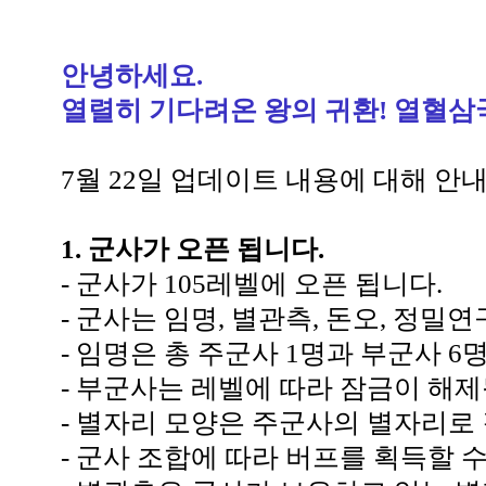
안녕하세요
.
열렬히 기다려온 왕의 귀환
!
열혈삼
7
월
22
일 업데이트 내용에 대해 안
1.
군사가 오픈 됩니다
.
-
군사가
105
레벨에 오픈 됩니다
.
-
군사는 임명
,
별관측
,
돈오
,
정밀연
-
임명은 총 주군사
1
명과 부군사
6
명
-
부군사는 레벨에 따라 잠금이 해
-
별자리 모양은 주군사의 별자리로
-
군사 조합에 따라 버프를 획득할 