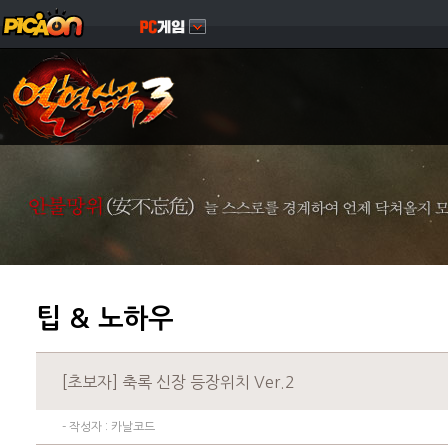
팁 & 노하우
[초보자] 축록 신장 등장위치 Ver.2
- 작성자 :
카날코드