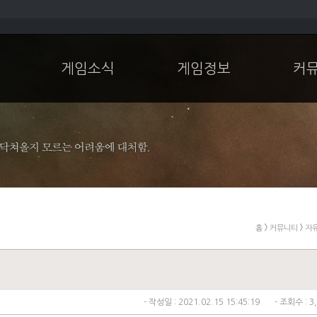
게임소식
게임정보
커
홈
커뮤니티
자
- 작성일 :
2021.02.15 15:45:19
- 조회수 :
3